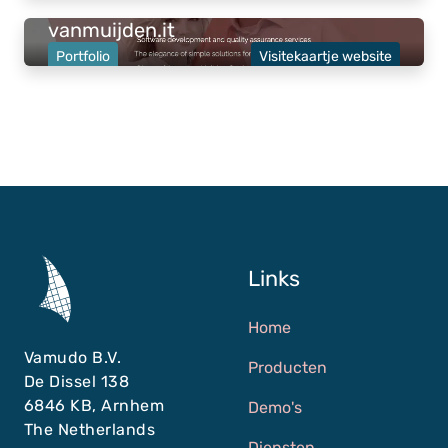
Opgeleverd:
14 maart 2023
.
vanmuijden.it
Portfolio
Visitekaartje website
Links
Home
Vamudo B.V.
Producten
De Dissel 138
6846 KB, Arnhem
Demo's
The Netherlands
Diensten