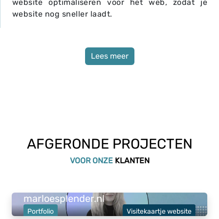
website optimaliseren voor het web, zodat je
website nog sneller laadt.
Lees meer
AFGERONDE PROJECTEN
VOOR ONZE
KLANTEN
Opgeleverd:
22 maart 2023
.
marloesplender.nl
Portfolio
Visitekaartje website